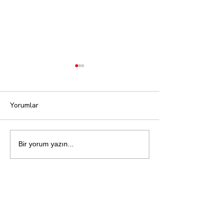
Yorumlar
Affetmek
Öfke: İnsan Ruh
Bir yorum yazın...
Ateşi