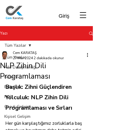
Giriş
Yazı
Tüm Yazılar
Cem KARATAŞ
Tüm Yazılar
27 Mar 2024
2 dakikada okunur
NLP Zihin Dili
Aile Danışmanlığı
Programlaması
Felsefe
Başlık: Zihni Güçlendiren 
Psikoloji
Yolculuk: NLP Zihin Dili 
NLP
Çocuk Gelişimi
Programlaması ve Sırları
Kişisel Gelişim
Her gün karşılaştığımız zorluklarla baş 