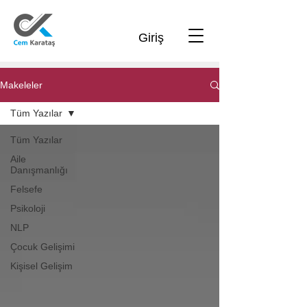
Giriş
Makeleler
Tüm Yazılar
Tüm Yazılar
Aile
Danışmanlığı
Felsefe
Psikoloji
NLP
Çocuk Gelişimi
Kişisel Gelişim