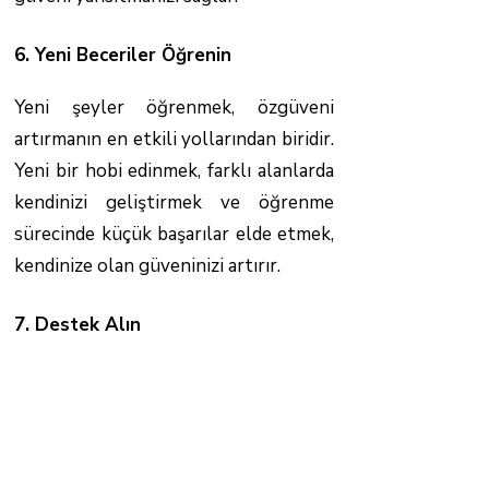
6. Yeni Beceriler Öğrenin
Yeni şeyler öğrenmek, özgüveni
artırmanın en etkili yollarından biridir.
Yeni bir hobi edinmek, farklı alanlarda
kendinizi geliştirmek ve öğrenme
sürecinde küçük başarılar elde etmek,
kendinize olan güveninizi artırır.
7. Destek Alın
Özgüven geliştirme sürecinde
bireysel çaba önemli olsa da,
gerektiğinde profesyonel destek
almak süreci hızlandırabilir. Kendi