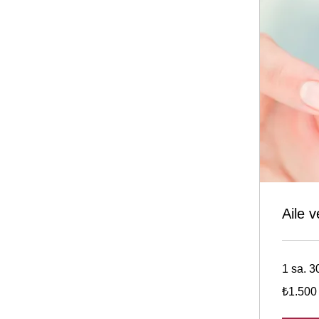
Aile v
1 sa. 3
₺1.500
₺1.500
Türk
lirası