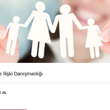
e İlişki Danışmanlığı
0 dk.