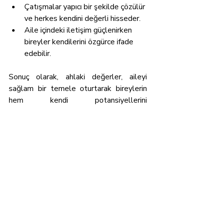
Çatışmalar yapıcı bir şekilde çözülür 
ve herkes kendini değerli hisseder.
Aile içindeki iletişim güçlenirken 
bireyler kendilerini özgürce ifade 
edebilir.
Sonuç olarak, ahlaki değerler, aileyi 
sağlam bir temele oturtarak bireylerin 
hem kendi potansiyellerini 
gerçekleştirmelerine hem de huzurlu ve 
destekleyici bir ortamda yaşamalarına 
olanak tanır. Ahlak, bir aileyi "ev" yapan 
unsurdur.