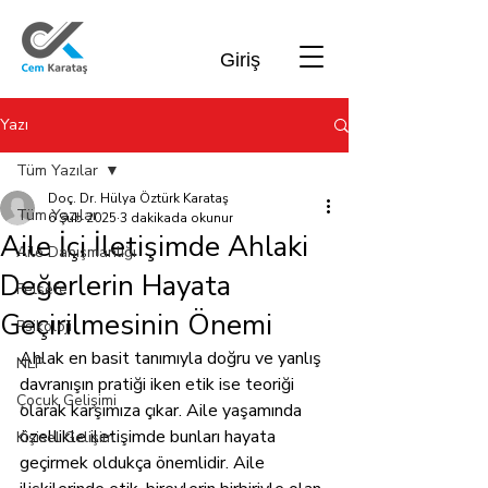
Giriş
Yazı
Tüm Yazılar
Doç. Dr. Hülya Öztürk Karataş
Tüm Yazılar
6 Şub 2025
3 dakikada okunur
Aile İçi İletişimde Ahlaki
Aile Danışmanlığı
Değerlerin Hayata
Felsefe
Geçirilmesinin Önemi
Psikoloji
Ahlak en basit tanımıyla doğru ve yanlış 
NLP
davranışın pratiği iken etik ise teoriği 
Çocuk Gelişimi
olarak karşımıza çıkar. Aile yaşamında 
özellikle iletişimde bunları hayata 
Kişisel Gelişim
geçirmek oldukça önemlidir. Aile 