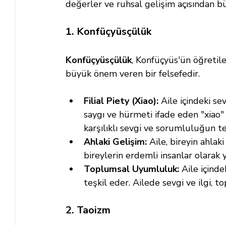
değerler ve ruhsal gelişim açısından b
1. Konfüçyüsçülük
Konfüçyüsçülük
, Konfüçyüs'ün öğretiler
büyük önem veren bir felsefedir.
Filial Piety (Xiao):
 Aile içindeki se
saygı ve hürmeti ifade eden "xiao" k
karşılıklı sevgi ve sorumluluğun t
Ahlaki Gelişim:
 Aile, bireyin ahlaki
bireylerin erdemli insanlar olarak 
Toplumsal Uyumluluk:
 Aile içind
teşkil eder. Ailede sevgi ve ilgi, 
2. Taoizm