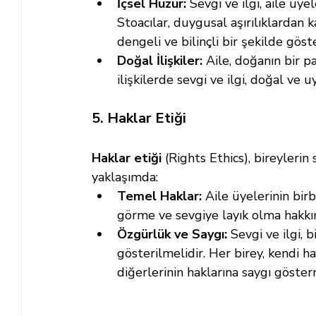
İçsel Huzur:
 Sevgi ve ilgi, aile üy
Stoacılar, duygusal aşırılıklardan 
dengeli ve bilinçli bir şekilde göste
Doğal İlişkiler:
 Aile, doğanın bir pa
ilişkilerde sevgi ve ilgi, doğal ve 
5. Haklar Etiği
Haklar etiği
 (Rights Ethics), bireyleri
yaklaşımda:
Temel Haklar:
 Aile üyelerinin birb
görme ve sevgiye layık olma hakkını
Özgürlük ve Saygı:
 Sevgi ve ilgi,
gösterilmelidir. Her birey, kendi 
diğerlerinin haklarına saygı göster