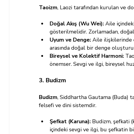
Taoizm
, Laozi tarafından kurulan ve d
Doğal Akış (Wu Wei):
 Aile içindek
gösterilmelidir. Zorlamadan, doğal 
Uyum ve Denge:
 Aile ilişkilerind
arasında doğal bir denge oluşturu
Bireysel ve Kolektif Harmoni:
 Tao
önemser. Sevgi ve ilgi, bireysel huz
3. Budizm
Budizm
, Siddhartha Gautama (Buda) ta
felsefi ve dini sistemdir.
Şefkat (Karuna):
 Budizm, şefkati 
içindeki sevgi ve ilgi, bu şefkatin b