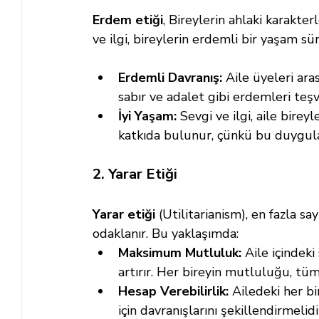
Erdem etiği
, Bireylerin ahlaki karakter
ve ilgi, bireylerin erdemli bir yaşam sü
Erdemli Davranış:
 Aile üyeleri ara
sabır ve adalet gibi erdemleri teşv
İyi Yaşam:
 Sevgi ve ilgi, aile bire
katkıda bulunur, çünkü bu duygula
2. Yarar Etiği
Yarar etiği
 (Utilitarianism), en fazla 
odaklanır. Bu yaklaşımda:
Maksimum Mutluluk:
 Aile içindek
artırır. Her bireyin mutluluğu, tüm
Hesap Verebilirlik:
 Ailedeki her b
için davranışlarını şekillendirmeli