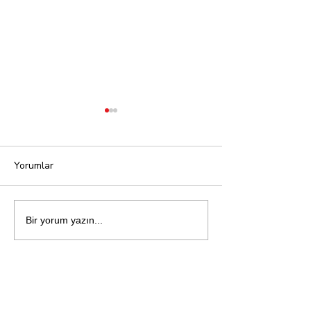
Yorumlar
Affetmek
Öfke: İnsan Ruh
Bir yorum yazın...
Ateşi