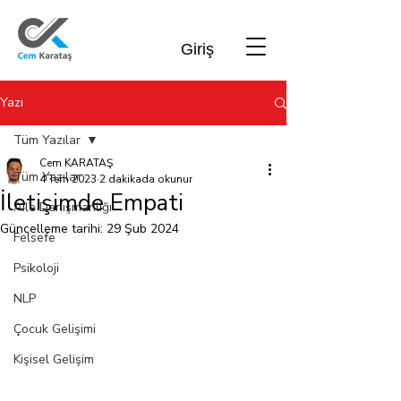
Giriş
Yazı
Tüm Yazılar
Cem KARATAŞ
Tüm Yazılar
4 Tem 2023
2 dakikada okunur
İletişimde Empati
Aile Danışmanlığı
Güncelleme tarihi:
29 Şub 2024
Felsefe
Psikoloji
NLP
Çocuk Gelişimi
Kişisel Gelişim