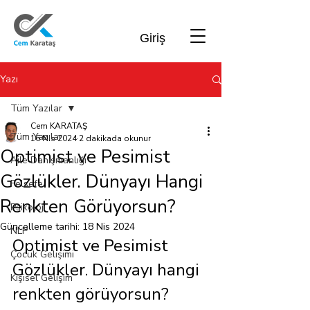
Giriş
Yazı
Tüm Yazılar
Cem KARATAŞ
Tüm Yazılar
16 Nis 2024
2 dakikada okunur
Optimist ve Pesimist
Aile Danışmanlığı
Gözlükler. Dünyayı Hangi
Felsefe
Renkten Görüyorsun?
Psikoloji
Güncelleme tarihi:
18 Nis 2024
NLP
Optimist ve Pesimist 
Çocuk Gelişimi
Gözlükler. Dünyayı hangi 
Kişisel Gelişim
renkten görüyorsun?