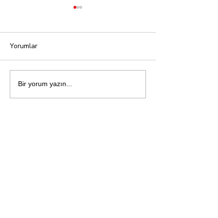
Yorumlar
Affetmek
Öfke: İnsan Ruh
Bir yorum yazın...
Ateşi