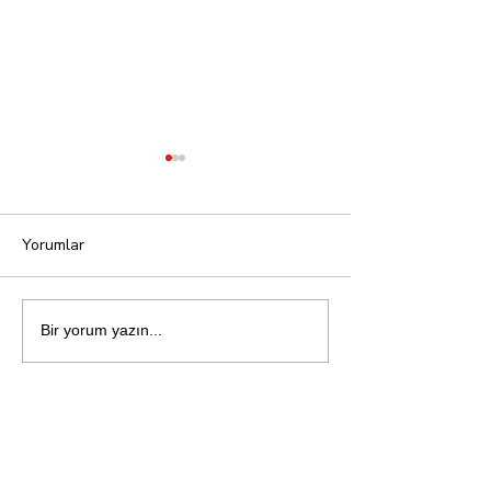
Yorumlar
NLP Zihin Dili
İşte Bilimsel M
Bir yorum yazın...
Programlaması
Reçetesi