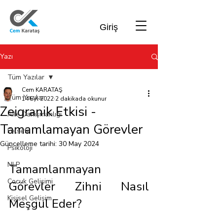
Giriş
Yazı
Tüm Yazılar
Cem KARATAŞ
Tüm Yazılar
14 Eyl 2022
2 dakikada okunur
Zeigranik Etkisi -
Aile Danışmanlığı
Tamamlamayan Görevler
Felsefe
Güncelleme tarihi:
30 May 2024
Psikoloji
NLP
Tamamlanmayan 
Çocuk Gelişimi
Görevler Zihni Nasıl 
Kişisel Gelişim
Meşgul Eder?